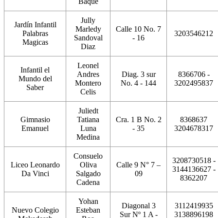
Baque
Jully
Jardín Infantil
Marledy
Calle 10 No. 7
Palabras
3203546212
Sandoval
- 16
Magicas
Diaz
Leonel
Infantil el
Andres
Diag. 3 sur
8366706 -
Mundo del
Montero
No. 4 - 144
3202495837
Saber
Celis
Juliedt
Gimnasio
Tatiana
Cra. 1 B No. 2
8368637
Emanuel
Luna
- 35
3204678317
Medina
Consuelo
3208730518 -
Liceo Leonardo
Oliva
Calle 9 N° 7 –
3144136627 -
Da Vinci
Salgado
09
8362207
Cadena
Yohan
Diagonal 3
3112419935
Nuevo Colegio
Esteban
Sur Nº 1 A -
3138896198