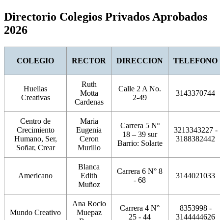
Directorio Colegios Privados Aprobados
2026
COLEGIO
RECTOR
DIRECCION
TELEFONO
Ruth
Huellas
Calle 2 A No.
Motta
3143370744
Creativas
2-49
Cardenas
Centro de
Maria
Carrera 5 Nº
Crecimiento
Eugenia
3213343227 -
18 – 39 sur
Humano, Ser,
Ceron
3188382442
Barrio: Solarte
Soñar, Crear
Murillo
Blanca
Carrera 6 N° 8
Americano
Edith
3144021033
- 68
Muñoz
Ana Rocio
Carrera 4 N°
8353998 -
Mundo Creativo
Muepaz
25 - 44
3144444626