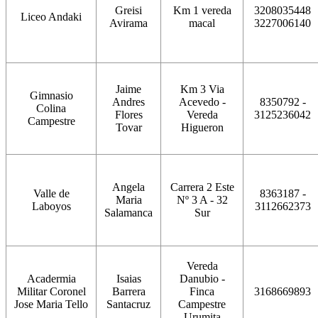
Greisi
Km 1 vereda
3208035448
Liceo Andaki
Avirama
macal
3227006140
Jaime
Km 3 Via
Gimnasio
Andres
Acevedo -
8350792 -
Colina
Flores
Vereda
3125236042
Campestre
Tovar
Higueron
Angela
Carrera 2 Este
Valle de
8363187 -
Maria
Nº 3 A - 32
Laboyos
3112662373
Salamanca
Sur
Vereda
Acadermia
Isaias
Danubio -
Militar Coronel
Barrera
Finca
3168669893
Jose Maria Tello
Santacruz
Campestre
Urumita