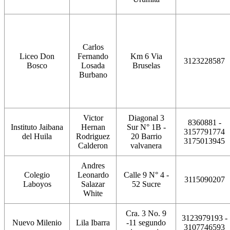
Carlos
Liceo Don
Fernando
Km 6 Via
3123228587
Bosco
Losada
Bruselas
Burbano
Victor
Diagonal 3
8360881 -
Instituto Jaibana
Hernan
Sur N° 1B -
3157791774
del Huila
Rodriguez
20 Barrio
3175013945
Calderon
valvanera
Andres
Colegio
Leonardo
Calle 9 N° 4 -
3115090207
Laboyos
Salazar
52 Sucre
White
Cra. 3 No. 9
3123979193 -
Nuevo Milenio
Lila Ibarra
-11 segundo
3107746593