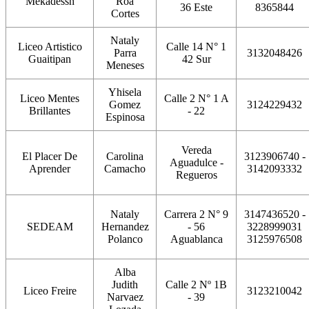
Mekadessh
Roa
36 Este
8365844
Cortes
Nataly
Liceo Artistico
Calle 14 N° 1
Parra
3132048426
Guaitipan
42 Sur
Meneses
Yhisela
Liceo Mentes
Calle 2 N° 1 A
Gomez
3124229432
Brillantes
- 22
Espinosa
Vereda
El Placer De
Carolina
3123906740 -
Aguadulce -
Aprender
Camacho
3142093332
Regueros
Nataly
Carrera 2 N° 9
3147436520 -
SEDEAM
Hernandez
- 56
3228999031
Polanco
Aguablanca
3125976508
Alba
Judith
Calle 2 Nº 1B
Liceo Freire
3123210042
Narvaez
- 39