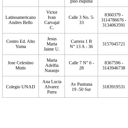
piso esquina
Victor
8360379 -
Latinoamericano
Ivan
Calle 3 No. 5-
3114786676 -
Andres Bello
Carvajal
33
3134063591
C.
Jesus
Centro Ed. Alto
Carrera 1 B
Maria
3157045721
Yuma
N° 13 A - 36
Jaime U.
Maria
Jose Celestino
Calle 7 N° 6 -
8367596 -
Adelfia
Mutis
28
3143946738
Naranjo
Ana Lucia
Av Pastrana
Colegio UNAD
Alvarez
3183919531
19 -50 Sur
Parra