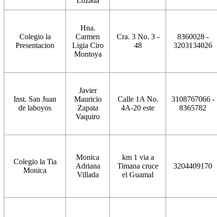
Lozada
Hna.
Colegio la
Carmen
Cra. 3 No. 3 -
8360028 -
Presentacion
Ligia Ciro
48
3203134026
Montoya
Javier
Inst. San Juan
Mauricio
Calle 1A No.
3108767066 -
de laboyos
Zapata
4A-20 este
8365782
Vaquiro
Monica
km 1 via a
Colegio la Tia
Adriana
Timana cruce
3204409170
Monica
Villada
el Guamal