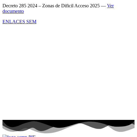
Convocatoria 09 2026
Decreto 285 2024 – Zonas de Dificil Acceso 2025 —
Ver
documento
Encargo Profesional
ENLACES SEM
Universitario
Convocatoria 05 2026 –
Encargo Coordinador
I.E.M Palmarito